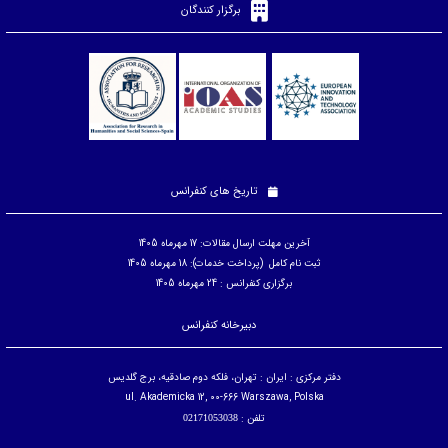
برگزار کنندگان
تاریخ های کنفرانس
آخرین مهلت ارسال مقالات: 17 مهرماه 1405
ثبت نام کامل (پرداخت خدمات): 18 مهرماه 1405
برگزاری کنفرانس : 24 مهرماه 1405
دبیرخانه کنفرانس
دفتر مرکزی : ایران : تهران، فلکه دوم صادقیه، برج گلدیس
ul. Akademicka 12, 00-666 Warszawa, Polska
تلفن :
02171053038