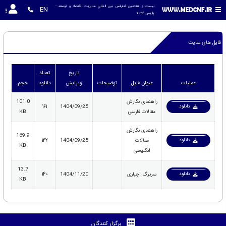
بیست و هفتمین کنفرانس بين المللي مديريت، اقتصاد و توسعه - 
EN
پاریس 2026
فایل های سایت
تاریخ
تعداد
عملیات
عنوان فایل
توضیحات
ویرایش
دانلود
حجم
راهنمای نگارش
101.0
دانلود
161
1404/09/25
مقالات فارسی
KB
راهنمای نگارش
169.9
دانلود
مقالات
1404/09/25
122
KB
انگلیسی
13.7
دانلود
سربرگ اجباری
1404/11/20
140
KB
برگزار کنندگان