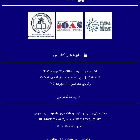
تاریخ های کنفرانس
آخرین مهلت ارسال مقالات: 17 مهرماه 1405
ثبت نام کامل (پرداخت خدمات): 18 مهرماه 1405
برگزاری کنفرانس : 24 مهرماه 1405
دبیرخانه کنفرانس
دفتر مرکزی : ایران : تهران، فلکه دوم صادقیه، برج گلدیس
ul. Akademicka 12, 00-666 Warszawa, Polska
تلفن :
02171053038
پشتیبانی و پرسش از کارشناسان