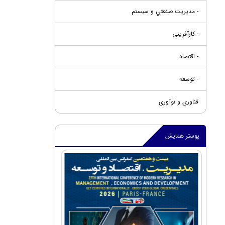
- مديريت صنعتي و سيستم
- کارآفريني
- اقتصاد
- توسعه
فناوری و نوآوری
پوستر همایش