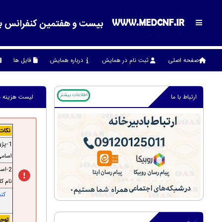
بیست و هفتمین کنفرانس بين ا
صفحه اصلی
ثبت نام در همایش
درباره همایش
فایل ها
اطلاعات بیشتر
ارتباط با ما
لیست هزینه ه
نکات 
1-پژوهشگر گرامی در
اسامی
2-اسامی تمام نویسندگان ، ایمیل و افیلیشن (وابستگی سازمانی) آن ها باید به
نام ک
کنف
توجه