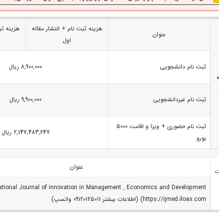
هزینه ثبت نام + انتشار مقاله
هزینه ثب
عنوان
اول
ثبت نام دانشجویی
8,900,000 ریال
ثبت نام غیردانشجویی
9,900,000 ریال
ثبت نام حضوری + ویزا و اقامت 5000
2,147,483,647 ریال
یورو
عنوان
ت
https://ijmed.iloas.com) (اطلاعات بیشتر 09120125011 واتسپ)