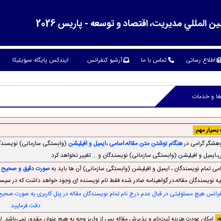
لمللي مديريت، اقتصاد و توسعه - پاریس 2026
اطلاع رسانی
تماس با ما
آرشیو کنفرانس
ایندکس پایگاه سیویلیکا
ا و خدمات
بسیار مهم:
هنگام نوشتن متن مقاله،اسامی ،ایمیل و افیلیشن
(وابستگی سازمانی) نویسندگان 
،ایمیل و افیلیشن (وابستگی سازمانی) نویسندگان و ... تغییر نخواهد کرد.
صورت دقیق و صحیح 
لیه نویسندگان مقاله،در گواهینامه صادر شده فقط نام نویسنده ای وجود خواهد داشت که در سی
رانس هیچ مسئولیتی در قبال عدم درج نام تمام نویسندگان مقاله در پنل کاربری به صورت صحیح ند
دقت فرمایید.
:
امکان عودت هزینه ثبت‌نام و پذیرش مقاله پس از واریز وجه به هیچ عنوان مقدور نمی‌باشد. لذا،