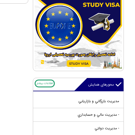
اطلاعات بیشتر
محورهای همایش
مديريت بازرگاني و بازاريابي
- مديريت مالي و حسابداري
- مديريت دولتي