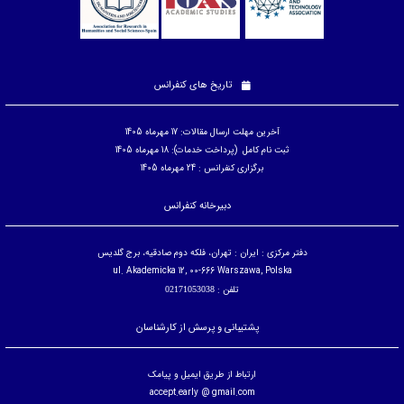
تاریخ های کنفرانس
آخرین مهلت ارسال مقالات: 17 مهرماه 1405
ثبت نام کامل (پرداخت خدمات): 18 مهرماه 1405
برگزاری کنفرانس : 24 مهرماه 1405
دبیرخانه کنفرانس
دفتر مرکزی : ایران : تهران، فلکه دوم صادقیه، برج گلدیس
ul. Akademicka 12, 00-666 Warszawa, Polska
تلفن :
02171053038
پشتیبانی و پرسش از کارشناسان
ارتباط از طریق ایمیل و پیامک
accept.early @ gmail.com